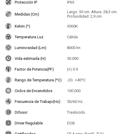
Protección IP
IP65
Largo: 30 cm. Altura: 28,3 cm.
Medidas (Cm)
Profundidad: 2,9 cm
Kelvin (º)
3000K
Temperatura Luz
Cálida
Luminosidad (Lm)
8000 lm
Vida estimada (H)
50.000
Factor de Potencia(PF)
(+) 0.9
Rango de Temperatura (ºC)
-20...+40ºC
Ciclos de Encendidos
100.000
Frecuencia de Trabajo(Hz)
50/60 Hz
Difusor
Traslúcido
Driver Regulable
DOB
Certificados
CE &amp; RoHS, TUV