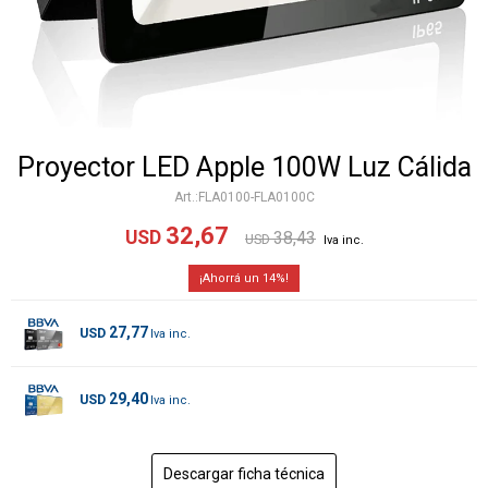
Proyector LED Apple 100W Luz Cálida
FLA0100-FLA0100C
32,67
USD
38,43
USD
14
27,77
USD
29,40
USD
Descargar ficha técnica