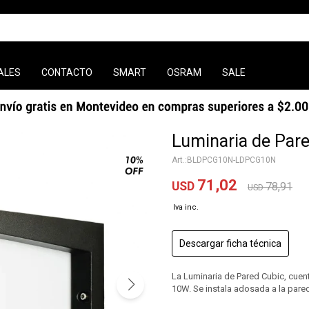
ALES
CONTACTO
SMART
OSRAM
SALE
Luminaria de Par
BLDPCG10N-LDPCG10N
71,02
USD
78,91
USD
Descargar ficha técnica
La Luminaria de Pared Cubic, cuen
10W. Se instala adosada a la pare