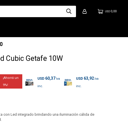
0,00
USD
ed Cubic Getafe 10W
60,37
63,92
USD
USD
9
ta con Led integrado brindando una iluminación cálida de
d.