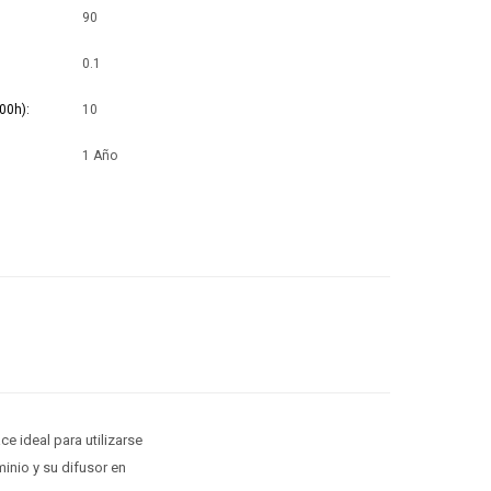
90
0.1
00h)
10
1 Año
ce ideal para utilizarse
inio y su difusor en