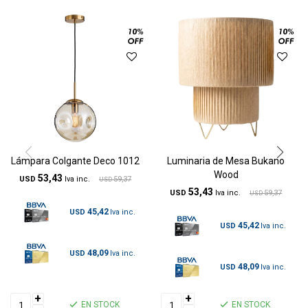
Lámpara Colgante Deco 1012
Luminaria de Mesa Bukano
Wood
53,43
USD
59,37
USD
53,43
USD
59,37
USD
45,42
USD
45,42
USD
48,09
USD
48,09
USD
+
+
EN STOCK
EN STOCK