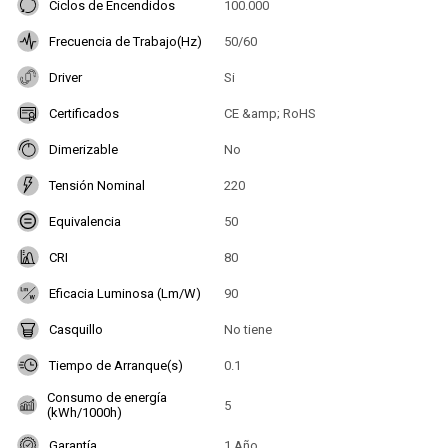
Ciclos de Encendidos
100.000
Frecuencia de Trabajo(Hz)
50/60
Driver
Si
Certificados
CE &amp; RoHS
Dimerizable
No
Tensión Nominal
220
Equivalencia
50
CRI
80
Eficacia Luminosa (Lm/W)
90
Casquillo
No tiene
Tiempo de Arranque(s)
0.1
Consumo de energía
5
(kWh/1000h)
Garantía
1 Año