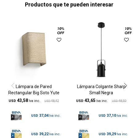
Productos que te pueden interesar
Lámpara de Pared
Lámpara Colgante Sharp
Rectangular Big Soto Yute
Small Negra
43,58
43,65
USD
48,42
USD
48,50
USD
USD
37,04
37,10
USD
USD
39,22
39,29
USD
USD