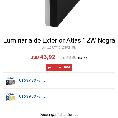
Luminaria de Exterior Atlas 12W Negra
LDPAT15-LDPAT15N
43,92
USD
48,80
USD
10
37,33
USD
39,53
USD
Descargar ficha técnica