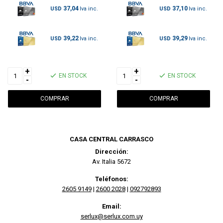
37,04
37,10
USD
USD
39,22
39,29
USD
USD
+
+
EN STOCK
EN STOCK
-
-
CASA CENTRAL CARRASCO
Dirección:
Av. Italia 5672
Teléfonos:
2605 9149
|
2600 2028
|
092792893
Email:
serlux@serlux.com.uy