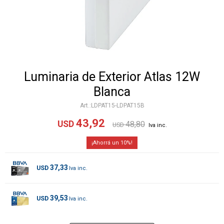
Luminaria de Exterior Atlas 12W
Blanca
LDPAT15-LDPAT15B
43,92
USD
48,80
USD
10
37,33
USD
39,53
USD