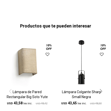
Productos que te pueden interesar
Lámpara de Pared
Lámpara Colgante Sharp
Rectangular Big Soto Yute
Small Negra
43,58
43,65
USD
48,42
USD
48,50
USD
USD