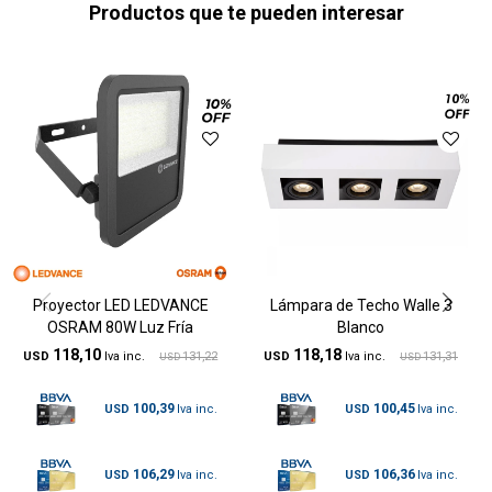
Productos que te pueden interesar
Proyector LED LEDVANCE
Lámpara de Techo Walle 3
OSRAM 80W Luz Fría
Blanco
118,10
118,18
USD
131,22
USD
131,31
USD
USD
100,39
100,45
USD
USD
106,29
106,36
USD
USD