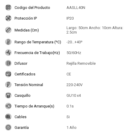
Codigo del Producto
AASLL40N
Protección IP
IP20
Largo: 50cm Ancho: 10cm Altura:
Medidas (Cm)
2.5cm
Rango de Temperatura (ºC)
-20...+40º
Frecuencia de Trabajo(Hz)
50/60Hz
Difusor
Rejilla Removible
Certificados
CE
Tensión Nominal
220-240V
Casquillo
GU10 x4
Tiempo de Arranque(s)
0.1s
Cables
Si
Garantía
1 Año