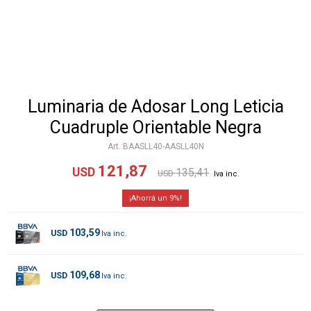
Luminaria de Adosar Long Leticia
Cuadruple Orientable Negra
BAASLL40-AASLL40N
121,87
USD
135,41
USD
9
103,59
USD
109,68
USD