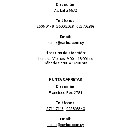
Dirección:
Av. Italia 5672
Teléfonos:
2605 9149
|
2600 2028
|
092792893
Email:
serlux@serlux.com.uy
Horarios de atención:
Lunes a Viernes: 9:00 a 18:00 hrs
Sábados: 9:00 a 15:00 hrs
PUNTA CARRETAS
Dirección:
Francisco Ros 2781
Teléfonos:
2711 7113
|
092868340
Email:
serlux@serlux.com.uy