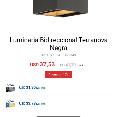
Luminaria Bidireccional Terranova
Negra
LBTN034-LBTN034N
37,53
USD
41,70
USD
10
31,90
USD
33,78
USD