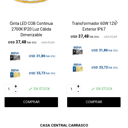
Cinta LED COB Continua
Transformador 60W 12V
2700K IP20 Luz Cálida
Exterior IP67
Dimerizable
37,48
USD
41,64
USD
37,48
USD
41,64
USD
31,86
USD
31,86
USD
33,73
USD
33,73
USD
+
+
EN STOCK
EN STOCK
-
-
CASA CENTRAL CARRASCO