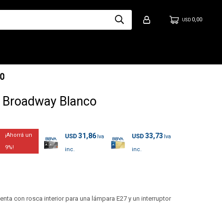
0,00
USD
 Broadway Blanco
31,86
33,73
USD
USD
9
a con rosca interior para una lámpara E27 y un interruptor