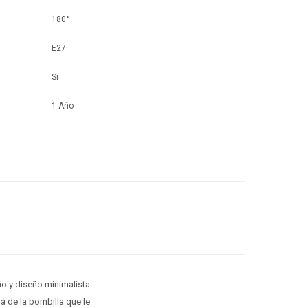
180°
E27
Si
1 Año
ño y diseño minimalista
 de la bombilla que le