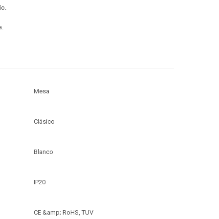
ío.
a.
Mesa
Clásico
Blanco
IP20
CE &amp; RoHS, TUV