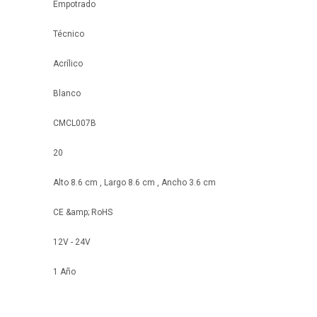
Empotrado
Técnico
Acrílico
Blanco
CMCL007B
20
Alto 8.6 cm , Largo 8.6 cm , Ancho 3.6 cm
CE &amp; RoHS
12V - 24V
1 Año