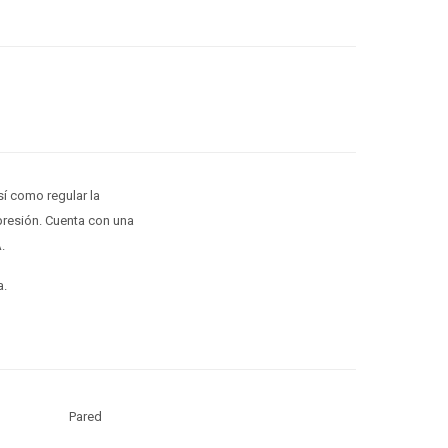
í como regular la
presión. Cuenta con una
.
a.
Pared