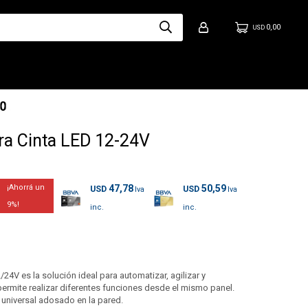
0,00
USD
a Cinta LED 12-24V
47,78
50,59
USD
USD
9
24V es la solución ideal para automatizar, agilizar y
 permite realizar diferentes funciones desde el mismo panel.
universal adosado en la pared.