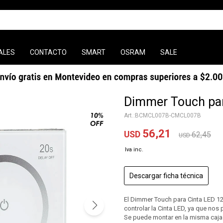
ALES
CONTACTO
SMART
OSRAM
SALE
Dimmer Touch par
BCMCL007B-CMCL007B
56,21
USD
62,45
USD
Descargar ficha técnica
El Dimmer Touch para Cinta LED 12/
controlar la Cinta LED, ya que nos
Se puede montar en la misma caja 