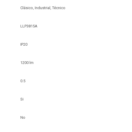
Clásico, Industrial, Técnico
LLP3815A
IP20
1200 lm
0.5
Si
No