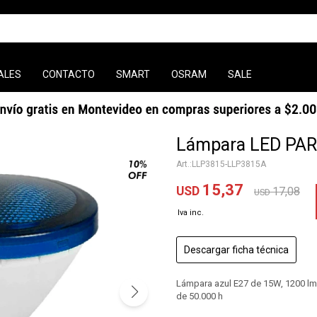
ALES
CONTACTO
SMART
OSRAM
SALE
Lámpara LED PAR
LLP3815-LLP3815A
15,37
USD
17,08
USD
Descargar ficha técnica
Lámpara azul E27 de 15W, 1200 lm, e
de 50.000 h