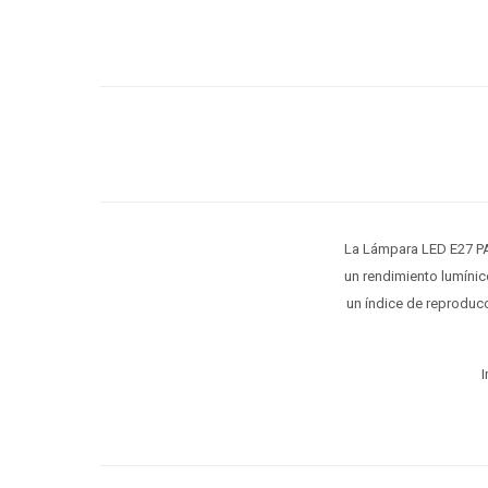
La Lámpara LED E27 PA
un rendimiento lumínic
un índice de reproducc
I