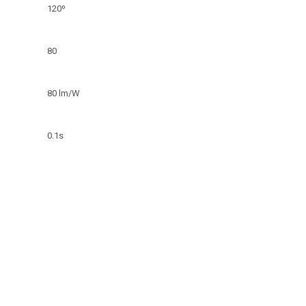
120º
80
80 lm/W
0.1s