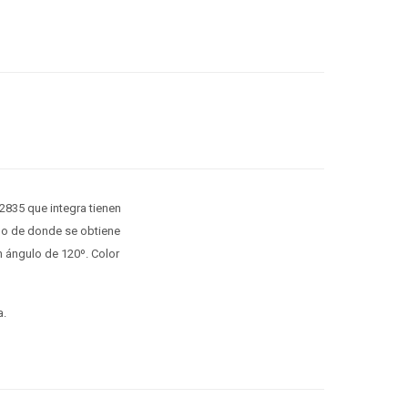
835 que integra tienen
ado de donde se obtiene
n ángulo de 120º. Color
a.