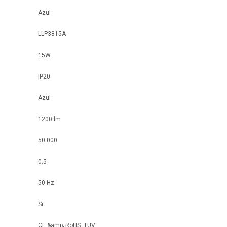
Azul
LLP3815A
15W
IP20
Azul
1200 lm
50.000
0.5
50 Hz
Si
CE &amp; RoHS, TUV