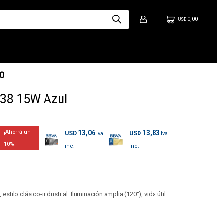
0,00
USD
38 15W Azul
13,06
13,83
USD
USD
10
stilo clásico-industrial. Iluminación amplia (120°), vida útil