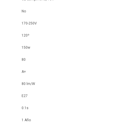
No
170-250V
120º
150w
80
A+
80 lm/W
E27
0.1s
1 Año