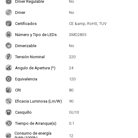
Driver Regulable
No
Driver
No
Certificados
CE &amp; RoHS, TUV
Número y Tipo de LEDs
SMD2835
Dimerizable
No
Tensión Nominal
220
Angulo de Apertura (º)
24
Equivalencia
120
CRI
80
Eficacia Luminosa (Lm/W)
90
Casquillo
GU10
Tiempo de Arranque(s)
0.1
Consumo de energía
12
(kWh/1000h)