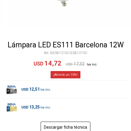
Lámpara LED ES111 Barcelona 12W
BESB1210C-ESB1210C
14,72
USD
17,32
USD
15
12,51
USD
13,25
USD
Descargar ficha técnica