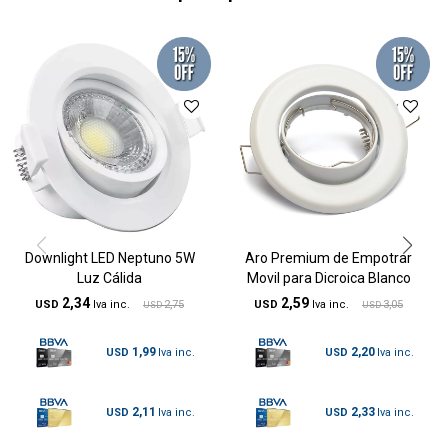
Downlight LED Neptuno 5W
Aro Premium de Empotrar
Luz Cálida
Movil para Dicroica Blanco
2,34
2,59
USD
2,75
USD
3,05
USD
USD
1,99
2,20
USD
USD
2,11
2,33
USD
USD