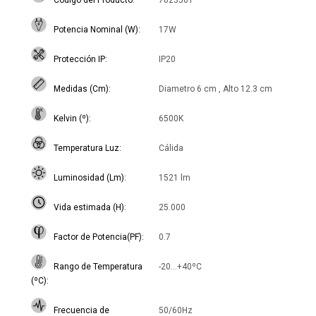
Codigo del Producto
7023561
Potencia Nominal (W)
17W
Protección IP
IP20
Medidas (Cm)
Diametro 6 cm , Alto 12.3 cm
Kelvin (º)
6500K
Temperatura Luz
Cálida
Luminosidad (Lm)
1521 lm
Vida estimada (H)
25.000
Factor de Potencia(PF)
0.7
Rango de Temperatura
-20...+40ºC
(ºC)
Frecuencia de
50/60Hz