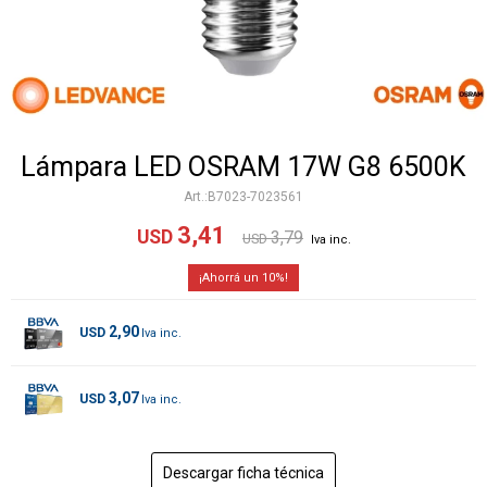
Lámpara LED OSRAM 17W G8 6500K
B7023-7023561
3,41
USD
3,79
USD
10
2,90
USD
3,07
USD
Descargar ficha técnica