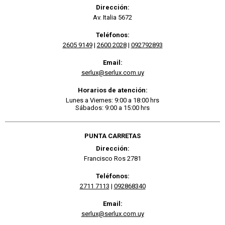
Dirección:
Av. Italia 5672
Teléfonos:
2605 9149
|
2600 2028
|
092792893
Email:
serlux@serlux.com.uy
Horarios de atención:
Lunes a Viernes: 9:00 a 18:00 hrs
Sábados: 9:00 a 15:00 hrs
PUNTA CARRETAS
Dirección:
Francisco Ros 2781
Teléfonos:
2711 7113
|
092868340
Email:
serlux@serlux.com.uy