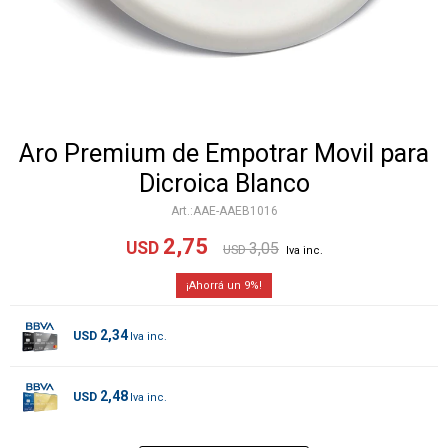
Aro Premium de Empotrar Movil para
Dicroica Blanco
AAE-AAEB1016
2,75
USD
3,05
USD
9
2,34
USD
2,48
USD