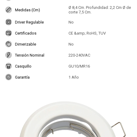
Ø 8,4 Cm. Profundidad: 2,2 Cm Ø de
Medidas (Cm)
corte 7,5 Cm.
Driver Regulable
No
Certificados
CE &amp; RoHS, TUV
Dimerizable
No
Tensión Nominal
220-240VAC
Casquillo
GU10/MR16
Garantía
1 Año