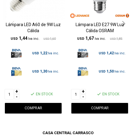
Lámpara LED A60 de 9W Luz
Lámpara LED E27 9W Luz
Cálida
Cálida OSRAM
1,44
1,67
USD
1,60
USD
1,85
USD
USD
1,22
1,42
USD
USD
1,30
1,50
USD
USD
+
+
EN STOCK
EN STOCK
-
-
CASA CENTRAL CARRASCO