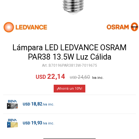
Lámpara LED LEDVANCE OSRAM
PAR38 13.5W Luz Cálida
B70196PAR3813W-7019675
22,14
USD
24,60
USD
10
18,82
USD
19,93
USD