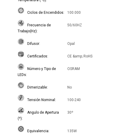
Temperatura (ºC)
Ciclos de Encendidos
100.000
Frecuencia de
50/60HZ
Trabajo(Hz)
Difusor
Opal
Certificados
CE &amp; RoHS
Número y Tipo de
OSRAM
LEDs
Dimerizable
No
Tensión Nominal
100-240
Angulo de Apertura
30º
(º)
Equivalencia
135W