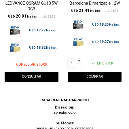
LEDVANCE OSRAM GU10 5W
Barcelona Dimerizable 12W
RGB
21,41
USD
23,79
USD
20,91
USD
23,23
USD
18,20
USD
17,77
USD
19,27
USD
18,82
USD
+
EN STOCK
CONSULTAR STOCK
-
CONSULTAR
CASA CENTRAL CARRASCO
Dirección:
Av. Italia 5672
Teléfonos:
2605 9149
|
2600 2028
|
092792893