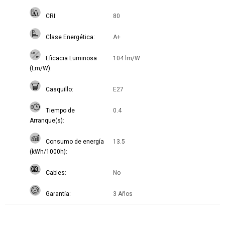
CRI
80
Clase Energética
A+
Eficacia Luminosa
104 lm/W
(Lm/W)
Casquillo
E27
Tiempo de
0.4
Arranque(s)
Consumo de energía
13.5
(kWh/1000h)
Cables
No
Garantía
3 Años