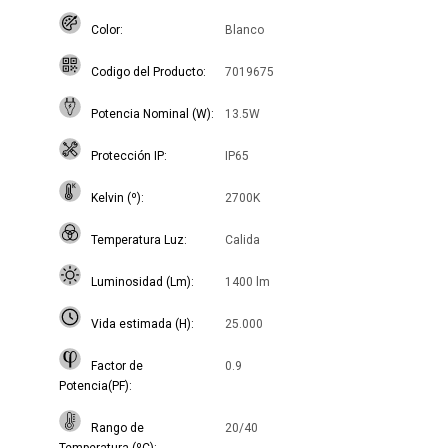
Color
Blanco
Codigo del Producto
7019675
Potencia Nominal (W)
13.5W
Protección IP
IP65
Kelvin (º)
2700K
Temperatura Luz
Calida
Luminosidad (Lm)
1400 lm
Vida estimada (H)
25.000
Factor de
0.9
Potencia(PF)
Rango de
20/40