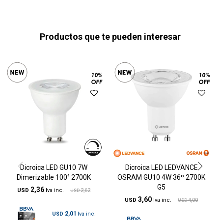
Productos que te pueden interesar
Dicroica LED GU10 7W
Dicroica LED LEDVANCE
Dimerizable 100° 2700K
OSRAM GU10 4W 36º 2700K
G5
2,36
USD
2,62
USD
3,60
USD
4,00
USD
2,01
USD