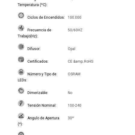
Temperatura (ºC)
Ciclos de Encendidos
100.000
Frecuencia de
50/60HZ
Trabajo(Hz)
Difusor
Opal
Certificados
CE &amp; RoHS
Número y Tipo de
OSRAM
LEDs
Dimerizable
No
Tensión Nominal
100-240
Angulo de Apertura
30º
(º)