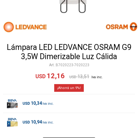
Lámpara LED LEDVANCE OSRAM G9
3,5W Dimerizable Luz Cálida
B7020223-7020223
12,16
USD
13,51
USD
9
10,34
USD
10,94
USD