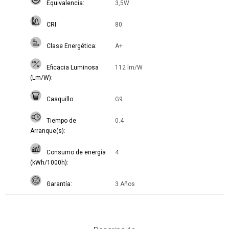
Equivalencia
3,5W
CRI
80
Clase Energética
A+
Eficacia Luminosa
112 lm/W
(Lm/W)
Casquillo
G9
Tiempo de
0.4
Arranque(s)
Consumo de energía
4
(kWh/1000h)
Garantía
3 Años