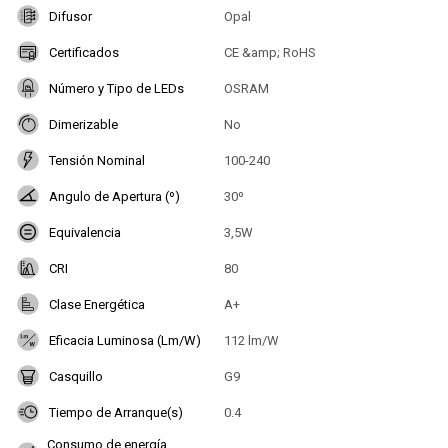
Difusor
Opal
Certificados
CE &amp; RoHS
Número y Tipo de LEDs
OSRAM
Dimerizable
No
Tensión Nominal
100-240
Angulo de Apertura (º)
30º
Equivalencia
3,5W
CRI
80
Clase Energética
A+
Eficacia Luminosa (Lm/W)
112 lm/W
Casquillo
G9
Tiempo de Arranque(s)
0.4
Consumo de energía