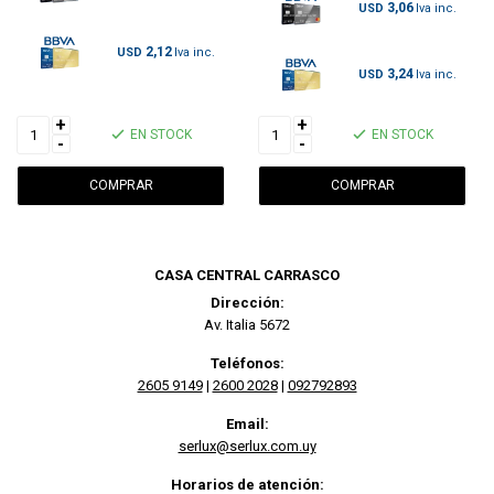
3,06
USD
2,12
USD
3,24
USD
+
+
EN STOCK
EN STOCK
-
-
CASA CENTRAL CARRASCO
Dirección:
Av. Italia 5672
Teléfonos:
2605 9149
|
2600 2028
|
092792893
Email:
serlux@serlux.com.uy
Horarios de atención: