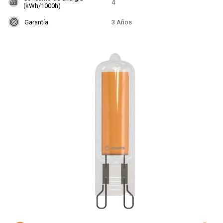
4
(kWh/1000h)
Garantía
3 Años