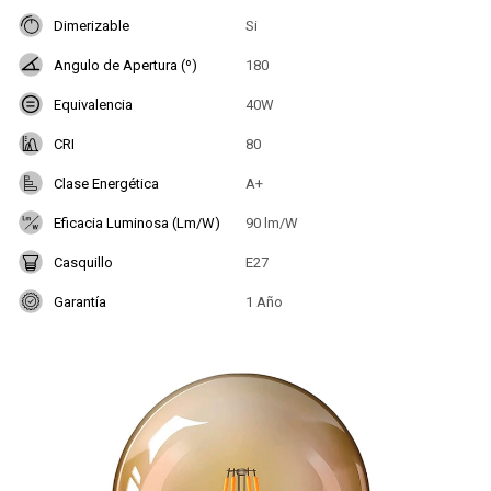
Dimerizable
Si
Angulo de Apertura (º)
180
Equivalencia
40W
CRI
80
Clase Energética
A+
Eficacia Luminosa (Lm/W)
90 lm/W
Casquillo
E27
Garantía
1 Año