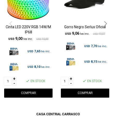
Cinta LED 220V RGB 14W/M
Gorro Negro Serlux Oficial
IP68
9,06
USD
10,07
USD
9,00
USD
10,00
USD
7,70
USD
7,65
USD
8,15
USD
8,10
USD
+
+
EN STOCK
EN STOCK
-
-
CASA CENTRAL CARRASCO