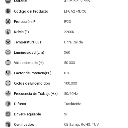
Material
Aluminio, Vidrio
Codigo del Producto
LFGA274DCG
Protección IP
IP20
Kelvin (º)
2200K
Temperatura Luz
Ultra Cálida
Luminosidad (Lm)
360
Vida estimada (H)
50.000
Factor de Potencia(PF)
0.9
Ciclos de Encendidos
100.000
Frecuencia de Trabajo(Hz)
50/60Hz
Difusor
Traslúcido
Driver Regulable
Si
Certificados
CE &amp; RoHS, TUV