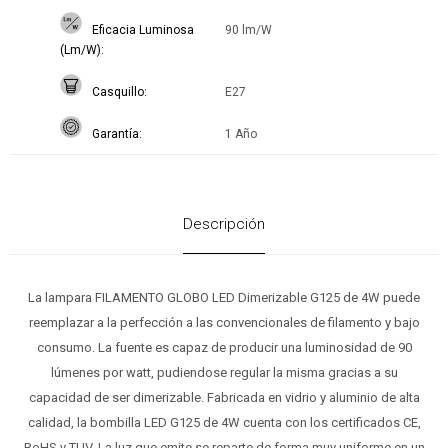
Eficacia Luminosa
90 lm/W
(Lm/W)
Casquillo
E27
Garantía
1 Año
Descripción
La lampara FILAMENTO GLOBO LED Dimerizable G125 de 4W puede
reemplazar a la perfección a las convencionales de filamento y bajo
consumo. La fuente es capaz de producir una luminosidad de 90
lúmenes por watt, pudiendose regular la misma gracias a su
capacidad de ser dimerizable. Fabricada en vidrio y aluminio de alta
calidad, la bombilla LED G125 de 4W cuenta con los certificados CE,
RoHS y TUV. La luz que emite se reparte de forma muy uniforme en un