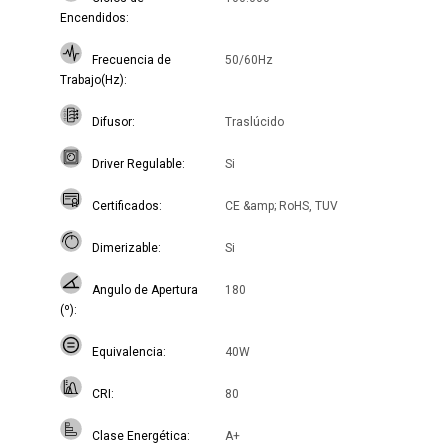
Encendidos
Frecuencia de
50/60Hz
Trabajo(Hz)
Difusor
Traslúcido
Driver Regulable
Si
Certificados
CE &amp; RoHS, TUV
Dimerizable
Si
Angulo de Apertura
180
(º)
Equivalencia
40W
CRI
80
Clase Energética
A+