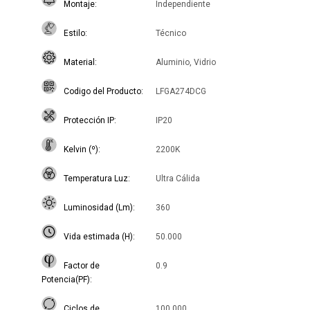
Montaje
Independiente
Estilo
Técnico
Material
Aluminio, Vidrio
Codigo del Producto
LFGA274DCG
Protección IP
IP20
Kelvin (º)
2200K
Temperatura Luz
Ultra Cálida
Luminosidad (Lm)
360
Vida estimada (H)
50.000
Factor de
0.9
Potencia(PF)
Ciclos de
100.000