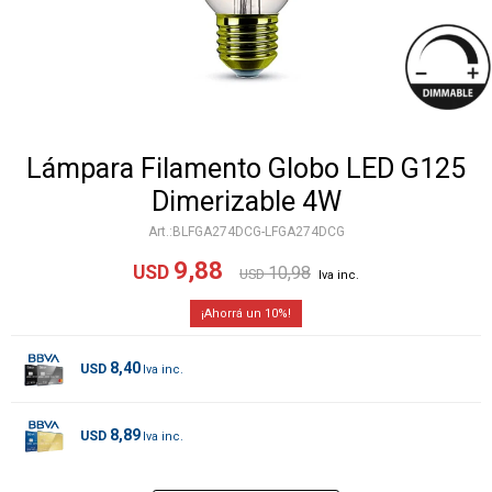
Lámpara Filamento Globo LED G125
Dimerizable 4W
BLFGA274DCG-LFGA274DCG
9,88
USD
10,98
USD
10
8,40
USD
8,89
USD