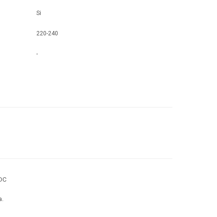
Si
220-240
-
DC
a.