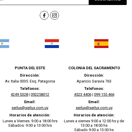


PUNTA DEL ESTE
COLONIA DEL SACRAMENTO
Dirección:
Dirección:
Av. Italia 0035. Esq. Patagonia
Aparicio Saravia 763
Teléfonos:
Teléfonos:
4249 5328
|
092258012
4523 4406
|
099 155 466
Email:
Email:
serlux@serlux.com.uy
serlux@serlux.com.uy
Horarios de atención:
Horarios de atención:
Lunes a Viernes: 9:00 a 18:00 hrs
Lunes a viernes 9:00 a 12:00 hs y de
Sábados: 9:00 a 13:00 hrs
13:00 a 18:00 hs
Sábado 9:00 a 13:00 hs