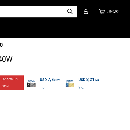
0,00
USD
 40W
7,75
8,21
USD
USD
34