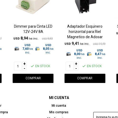
Dimmer para Cinta LED
Adaptador Esquinero
12V-24V 8A
horizontal para Riel
Magnetico de Adosar
8,94
37
USD
9,93
USD
9,41
USD
14,49
USD
USD
USD
7,60
8,05
USD
USD
8,00
8,47
+
+
EN STOCK
EN STOCK
-
-
MI CUENTA
r
Mi cuenta
ompra
Mis compras