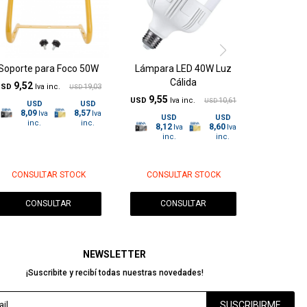
Soporte para Foco 50W
Lámpara LED 40W Luz
Cálida
9,52
USD
19,03
USD
9,55
USD
10,61
USD
USD
USD
8,09
8,57
USD
USD
8,12
8,60
CONSULTAR STOCK
CONSULTAR STOCK
CONSULTAR
CONSULTAR
NEWSLETTER
¡Suscribite y recibí todas nuestras novedades!
SUSCRIBIRME