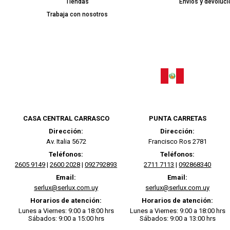
Tiendas
Envíos y devoluc
Trabaja con nosotros
CASA CENTRAL CARRASCO
PUNTA CARRETAS
Dirección:
Dirección:
Av. Italia 5672
Francisco Ros 2781
Teléfonos:
Teléfonos:
2605 9149
|
2600 2028
|
092792893
2711 7113
|
092868340
Email:
Email:
serlux@serlux.com.uy
serlux@serlux.com.uy
Horarios de atención:
Horarios de atención:
Lunes a Viernes: 9:00 a 18:00 hrs
Lunes a Viernes: 9:00 a 18:00 hrs
Sábados: 9:00 a 15:00 hrs
Sábados: 9:00 a 13:00 hrs