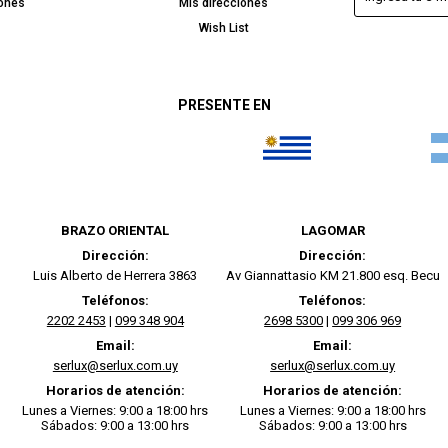
iones
Mis direcciones
Wish List
PRESENTE EN
BRAZO ORIENTAL
LAGOMAR
Dirección:
Dirección:
Luis Alberto de Herrera 3863
Av Giannattasio KM 21.800 esq. Becu
Teléfonos:
Teléfonos:
2202 2453
|
099 348 904
2698 5300
|
099 306 969
Email:
Email:
serlux@serlux.com.uy
serlux@serlux.com.uy
Horarios de atención:
Horarios de atención:
Lunes a Viernes: 9:00 a 18:00 hrs
Lunes a Viernes: 9:00 a 18:00 hrs
Sábados: 9:00 a 13:00 hrs
Sábados: 9:00 a 13:00 hrs