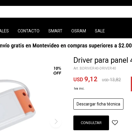
ALES
CONTACTO
SMART
OSRAM
SALE
Driver para panel
BDRIVER40-DRIVER40
9,12
USD
13,82
USD
Descargar ficha técnica
CONSULTAR