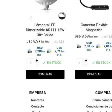
Lámpara LED
Conector Flexible
Dimerizable AR111 12W
Magnetico
38º Cálida
8,68
USD
13,
USD
8,57
USD
9,52
USD
USD
USD
7,38
7,81
USD
USD
7,28
7,71
+
+
EN STOCK
EN STOCK
-
-
EMPRESA
COMPRA
Nosotros
Como compra
Contacto
Condiciones de c