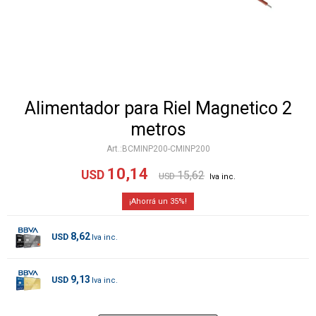
Alimentador para Riel Magnetico 2
metros
BCMINP200-CMINP200
10,14
USD
15,62
USD
35
8,62
USD
9,13
USD