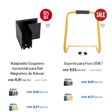
Adaptador Esquinero
Soporte para Foco 50W
horizontal para Riel
9,52
USD
19,03
USD
Magnetico de Adosar
9,41
USD
14,49
USD
8,09
USD
8,00
USD
8,57
USD
8,47
USD