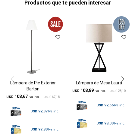
Productos que te pueden interesar
Lámpara de Pie Exterior
Lámpara de Mesa Laura
Barton
108,89
USD
128,10
USD
108,67
USD
167,18
USD
92,56
USD
92,37
USD
98,00
USD
97,80
USD