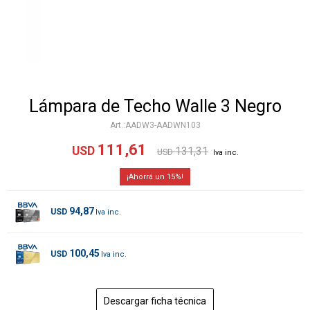
Lámpara de Techo Walle 3 Negro
AADW3-AADWN103
111,61
USD
131,31
USD
15
94,87
USD
100,45
USD
Descargar ficha técnica