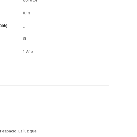
GU10 x4
0.1s
00h)
_
Si
1 Año
r espacio. La luz que