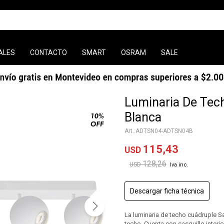
ALES
CONTACTO
SMART
OSRAM
SALE
Luminaria De Tec
Blanca
ADTSN04-ADTSN04B
115,43
USD
128,26
USD
Descargar ficha técnica
La luminaria de techo cuádruple S
techo. Cuenta con casquillo interi