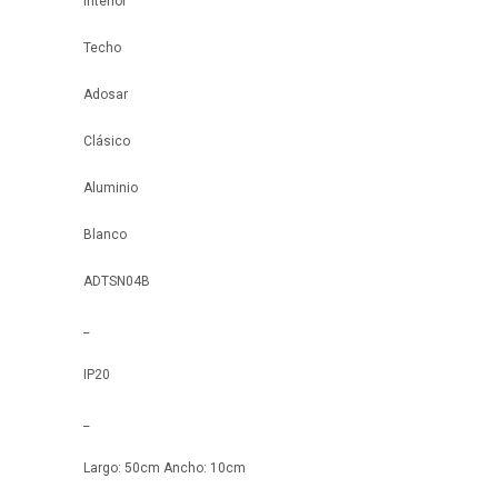
Interior
Techo
Adosar
Clásico
Aluminio
Blanco
ADTSN04B
_
IP20
_
Largo: 50cm Ancho: 10cm