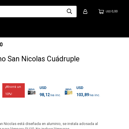
0,00
USD
ho San Nicolas Cuádruple
USD
USD
10
98,12
103,89
an Nicolas está diseñada en aluminio, se instala adosada al
or para lámpara GU10. No incluye lámparas.