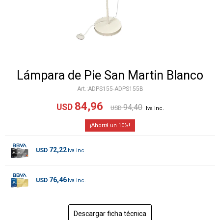
Lámpara de Pie San Martin Blanco
ADPS155-ADPS155B
84,96
USD
94,40
USD
10
72,22
USD
76,46
USD
Descargar ficha técnica