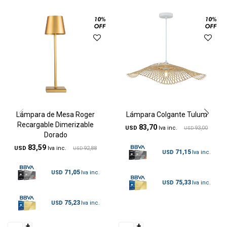
Lámpara de Mesa Roger
Lámpara Colgante Tulum
Recargable Dimerizable
83,70
USD
93,00
USD
Dorado
83,59
USD
92,88
USD
71,15
USD
71,05
USD
75,33
USD
75,23
USD
+
+