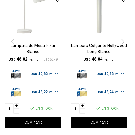
Lámpara de Mesa Pixar
Lámpara Colgante Hollywood
Blanco
Long Blanco
48,02
48,04
USD
56,49
USD
USD
40,82
40,83
USD
USD
43,22
43,24
USD
USD
+
+
EN STOCK
EN STOCK
-
-