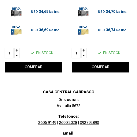
34,65
34,70
USD
USD
36,69
36,74
USD
USD
+
+
EN STOCK
EN STOCK
-
-
CASA CENTRAL CARRASCO
Dirección:
Av. Italia 5672
Teléfonos:
2605 9149
|
2600 2028
|
092792893
Email: