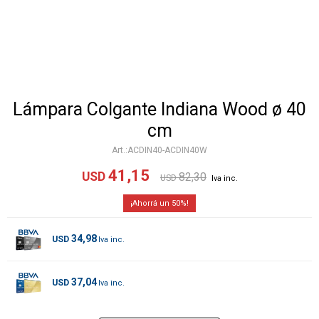
Lámpara Colgante Indiana Wood ø 40
cm
ACDIN40-ACDIN40W
41,15
USD
82,30
USD
50
34,98
USD
37,04
USD