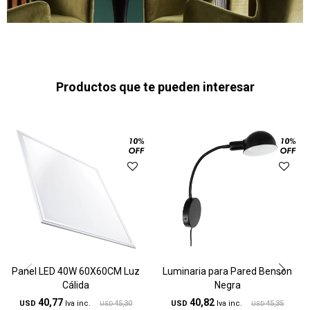
Productos que te pueden interesar
Panel LED 40W 60X60CM Luz
Luminaria para Pared Benson
Cálida
Negra
40,77
40,82
USD
45,30
USD
45,35
USD
USD