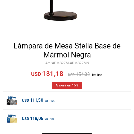
Lámpara de Mesa Stella Base de
Mármol Negra
ADMS27M-ADMS27MN
131,18
USD
154,33
USD
15
111,50
USD
118,06
USD