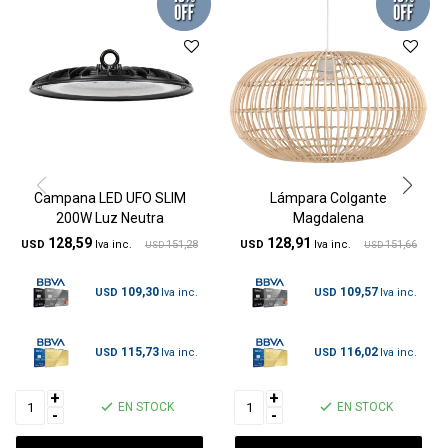
Campana LED UFO SLIM
Lámpara Colgante
200W Luz Neutra
Magdalena
128,59
128,91
USD
151,28
USD
151,66
USD
USD
109,30
109,57
USD
USD
115,73
116,02
USD
USD
+
+
EN STOCK
EN STOCK
-
-