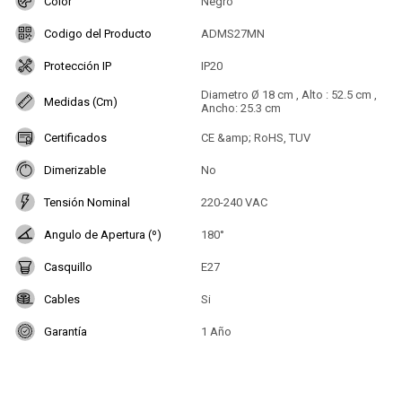
Color
Negro
Codigo del Producto
ADMS27MN
Protección IP
IP20
Diametro Ø 18 cm , Alto : 52.5 cm ,
Medidas (Cm)
Ancho: 25.3 cm
Certificados
CE &amp; RoHS, TUV
Dimerizable
No
Tensión Nominal
220-240 VAC
Angulo de Apertura (º)
180°
Casquillo
E27
Cables
Si
Garantía
1 Año