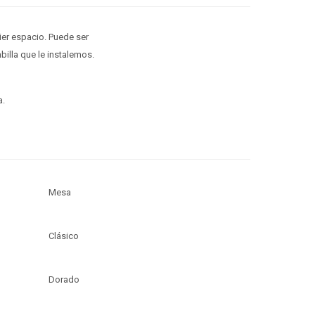
ier espacio. Puede ser
billa que le instalemos.
a.
Mesa
Clásico
Dorado