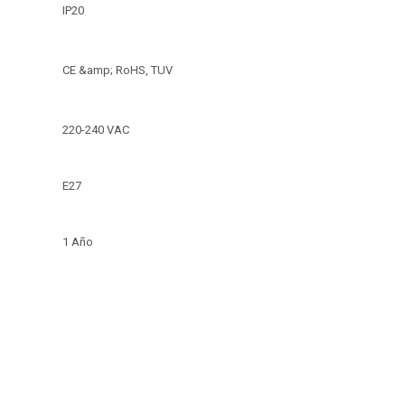
IP20
CE &amp; RoHS, TUV
220-240 VAC
E27
1 Año