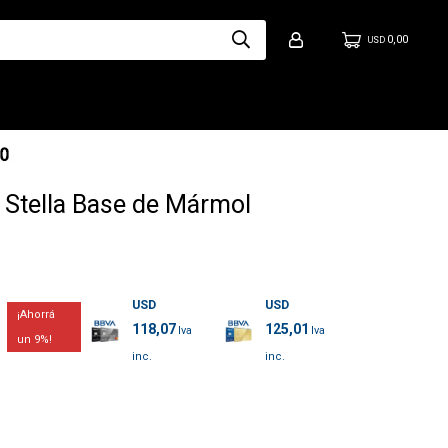
0,00
USD
Stella Base de Mármol
USD
USD
118,07
125,01
9