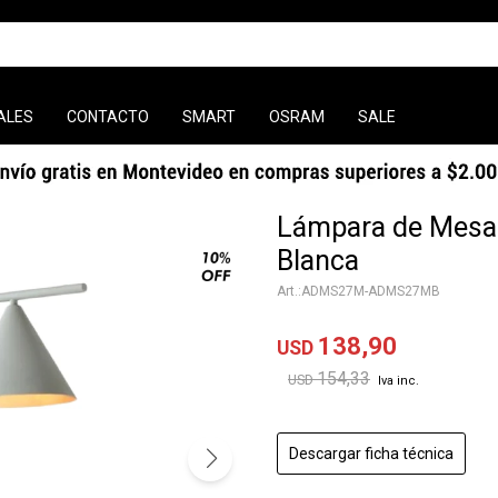
ALES
CONTACTO
SMART
OSRAM
SALE
Lámpara de Mesa 
Blanca
ADMS27M-ADMS27MB
138,90
USD
154,33
USD
Descargar ficha técnica