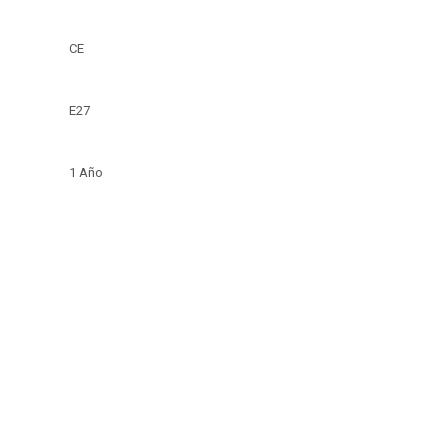
CE
E27
1 Año