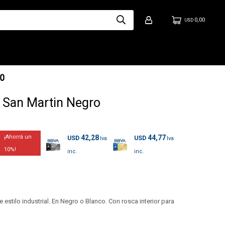
0,00
USD
 San Martin Negro
42,28
44,77
USD
USD
10
 estilo industrial. En Negro o Blanco. Con rosca interior para