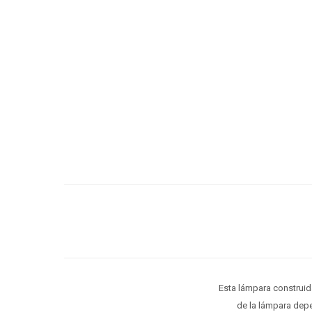
Esta lámpara construid
de la lámpara depe