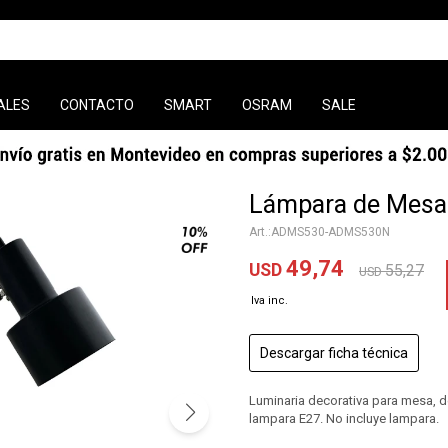
ALES
CONTACTO
SMART
OSRAM
SALE
Lámpara de Mesa
ADMS530-ADMS530N
49,74
USD
55,27
USD
Descargar ficha técnica
Luminaria decorativa para mesa, de
lampara E27. No incluye lampara.