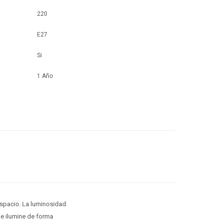
220
E27
Si
1 Año
espacio. La luminosidad
ue ilumine de forma