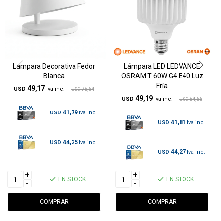
Lampara Decorativa Fedor
Lámpara LED LEDVANCE
Blanca
OSRAM T 60W G4 E40 Luz
Fría
49,17
USD
75,64
USD
49,19
USD
54,66
USD
41,79
USD
41,81
USD
44,25
USD
44,27
USD
+
+
EN STOCK
EN STOCK
-
-