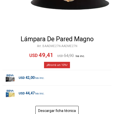
Lámpara De Pared Magno
BAADME27N-AADME27N
49,41
USD
54,90
USD
10
42,00
USD
44,47
USD
Descargar ficha técnica