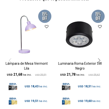
Lámpara de Mesa Vermont
Luminaria Roma Exterior 5W
Lila
Negro
21,68
21,78
USD
25,51
USD
25,62
USD
USD
18,43
18,51
USD
USD
19,51
19,60
USD
USD