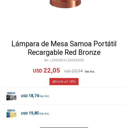
Lámpara de Mesa Samoa Portátil
Recargable Red Bronze
LDMSA03-LDMSA3RB
22,05
USD
25,94
USD
14
18,74
USD
19,85
USD