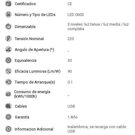
Certificados
CE
Número y Tipo de LEDs
LED 0603
3 niveles: luz tenue / luz media / luz
Dimerizable
completa
Tensión Nominal
220
Angulo de Apertura (º)
_
Equivalencia
30
Eficacia Luminosa (Lm/W)
90
Tiempo de Arranque(s)
0.1
Consumo de energía
_
(kWh/1000h)
Cables
USB
Garantía
1 Año
Inalambrica, se recarga con cable
Informacion Adicional
USB