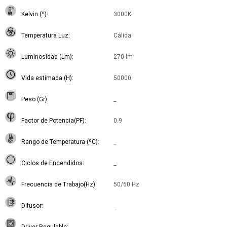
Kelvin (º)
3000K
Temperatura Luz
Cálida
Luminosidad (Lm)
270 lm
Vida estimada (H)
50000
Peso (Gr)
_
Factor de Potencia(PF)
0.9
Rango de Temperatura (ºC)
_
Ciclos de Encendidos
_
Frecuencia de Trabajo(Hz)
50/60 Hz
Difusor
_