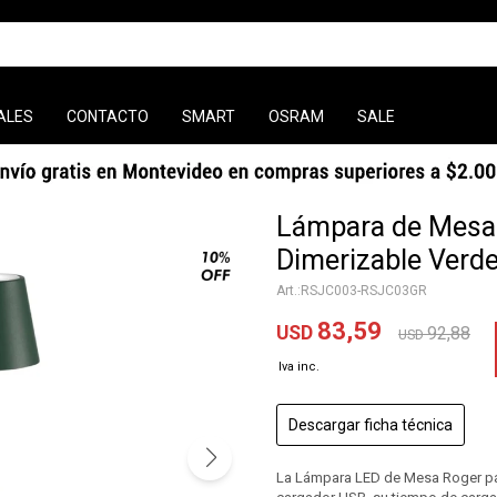
ALES
CONTACTO
SMART
OSRAM
SALE
Lámpara de Mesa 
Dimerizable Verd
RSJC003-RSJC03GR
83,59
USD
92,88
USD
Descargar ficha técnica
La Lámpara LED de Mesa Roger para 