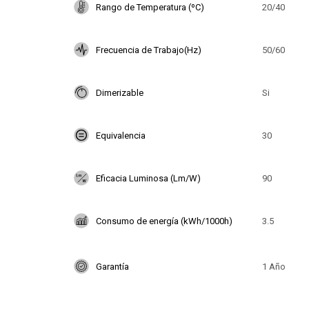
Rango de Temperatura (ºC)
20/40
Frecuencia de Trabajo(Hz)
50/60
Dimerizable
Si
Equivalencia
30
Eficacia Luminosa (Lm/W)
90
Consumo de energía (kWh/1000h)
3.5
Garantía
1 Año