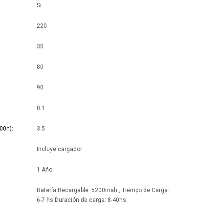
Si
220
30
80
90
0.1
00h)
3.5
Incluye cargador
1 Año
Batería Recargable: 5200mah , Tiempo de Carga:
6-7 hs Duración de carga: 8-40hs.