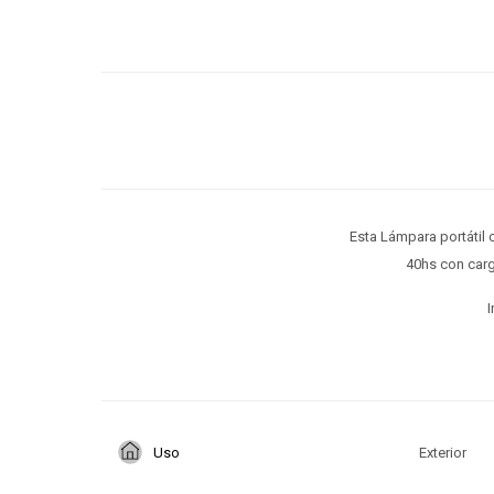
Esta Lámpara portátil c
40hs con carg
I
Uso
Exterior