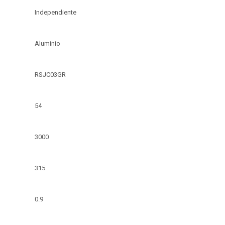
Independiente
Aluminio
RSJC03GR
54
3000
315
0.9