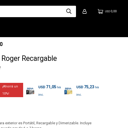
0,00
USD
Roger Recargable
e
71,05
75,23
USD
USD
10
exterior es Portátil, Recargable y Dimerizable. Incluye