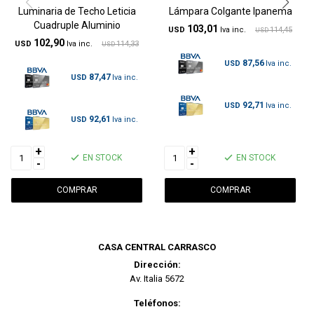
Luminaria de Techo Leticia
Lámpara Colgante Ipanema
Cuadruple Aluminio
103,01
USD
114,45
USD
102,90
USD
114,33
USD
87,56
USD
87,47
USD
92,71
USD
92,61
USD
+
+
EN STOCK
EN STOCK
-
-
CASA CENTRAL CARRASCO
Dirección:
Av. Italia 5672
Teléfonos: