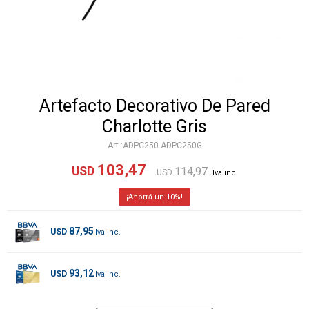
Artefacto Decorativo De Pared
Charlotte Gris
ADPC250-ADPC250G
103,47
USD
114,97
USD
10
87,95
USD
93,12
USD