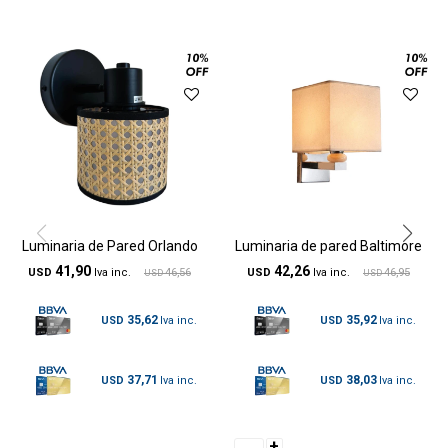
Luminaria de Pared Orlando
Luminaria de pared Baltimore
41,90
42,26
USD
46,56
USD
46,95
USD
USD
35,62
35,92
USD
USD
37,71
38,03
USD
USD
+