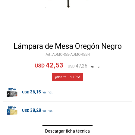
Lámpara de Mesa Oregón Negro
ADMOR55-ADMOR55N
42,53
USD
47,26
USD
10
36,15
USD
38,28
USD
Descargar ficha técnica