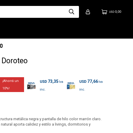
0,00
USD
 Doroteo
73,35
77,66
USD
USD
10
ctura metálica negra y pantalla de hilo color marrón claro.
tural aporta calidez y estilo a livings, dormitorios y