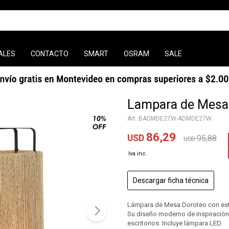
ALES
CONTACTO
SMART
OSRAM
SALE
Lampara de Mesa
BADMDE27W-ADMDE27W
86,29
USD
95,88
USD
Descargar ficha técnica
Lámpara de Mesa Doroteo con estru
Su diseño moderno de inspiración na
escritorios. Incluye lámpara LED.