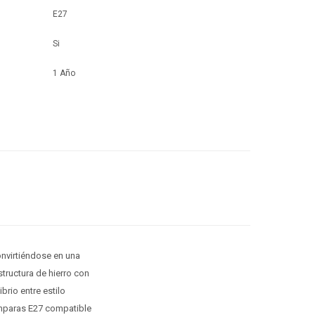
E27
Si
1 Año
nvirtiéndose en una
structura de hierro con
rio entre estilo
ámparas E27 compatible