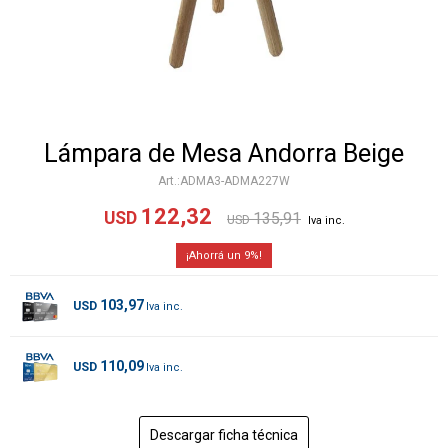
Lámpara de Mesa Andorra Beige
ADMA3-ADMA227W
122,32
USD
135,91
USD
9
103,97
USD
110,09
USD
Descargar ficha técnica