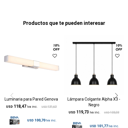
Productos que te pueden interesar
Luminaria para Pared Genova
Lámpara Colgante Alpha X3 -
Negro
118,47
USD
131,63
USD
119,73
USD
133,03
USD
100,70
USD
101,77
USD