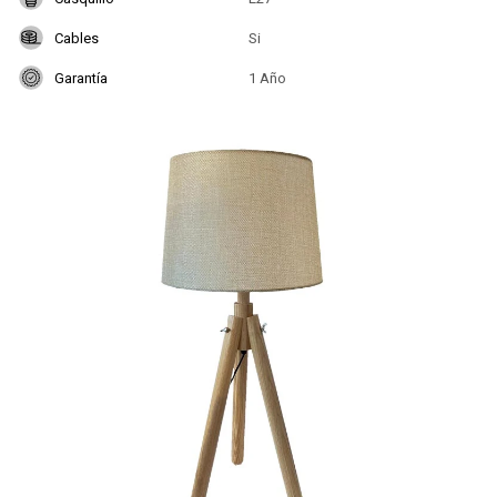
Cables
Si
Garantía
1 Año