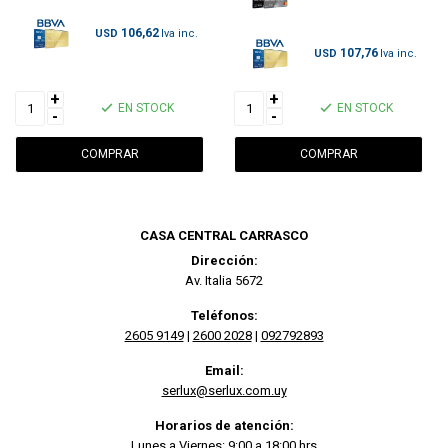
106,62
USD
107,76
USD
+
+
EN STOCK
EN STOCK
-
-
CASA CENTRAL CARRASCO
Dirección:
Av. Italia 5672
Teléfonos:
2605 9149
|
2600 2028
|
092792893
Email:
serlux@serlux.com.uy
Horarios de atención:
Lunes a Viernes: 9:00 a 18:00 hrs