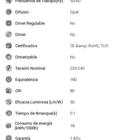
Frecuencia de Trabajo(Hz)
50/60
Difusor
Opal
Driver Regulable
No
Driver
No
Certificados
CE &amp; RoHS, TUV
Dimerizable
No
Tensión Nominal
220-240
Equivalencia
180
CRI
80
Eficacia Luminosa (Lm/W)
50
Tiempo de Arranque(s)
0.1
Consumo de energía
18
(kWh/1000h)
Garantía
1 Año