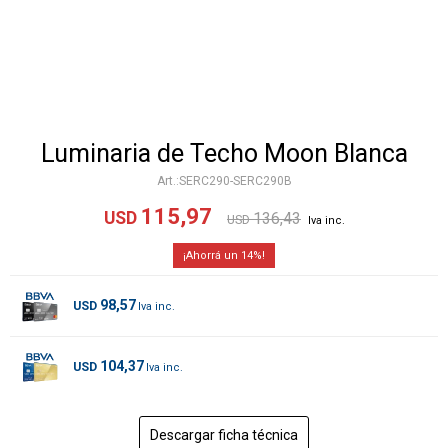
Luminaria de Techo Moon Blanca
SERC290-SERC290B
115,97
USD
136,43
USD
14
98,57
USD
104,37
USD
Descargar ficha técnica