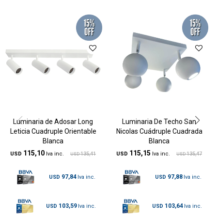
Luminaria de Adosar Long
Luminaria De Techo San
Leticia Cuadruple Orientable
Nicolas Cuádruple Cuadrada
Blanca
Blanca
115,10
115,15
USD
135,41
USD
135,47
USD
USD
97,84
97,88
USD
USD
103,59
103,64
USD
USD