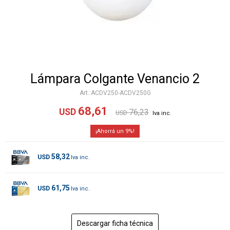
Lámpara Colgante Venancio 2
ACDV250-ACDV250G
68,61
USD
76,23
USD
9
58,32
USD
61,75
USD
Descargar ficha técnica