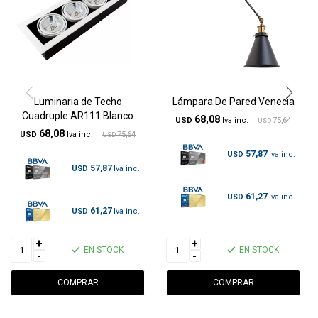
Luminaria de Techo
Lámpara De Pared Venecia
Cuadruple AR111 Blanco
68,08
USD
75,64
USD
68,08
USD
75,64
USD
57,87
USD
57,87
USD
61,27
USD
61,27
USD
+
+
EN STOCK
EN STOCK
-
-