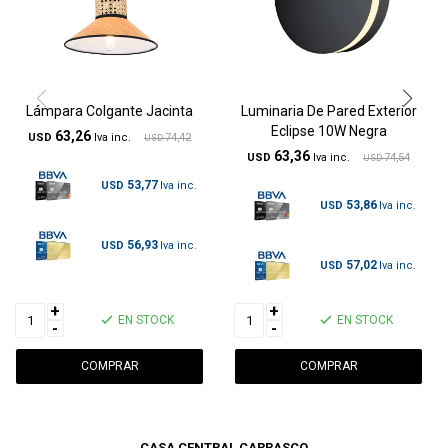
Lámpara Colgante Jacinta
Luminaria De Pared Exterior
Eclipse 10W Negra
63,26
USD
74,42
USD
63,36
USD
74,54
USD
53,77
USD
53,86
USD
56,93
USD
57,02
USD
+
+
EN STOCK
EN STOCK
-
-
CASA CENTRAL CARRASCO