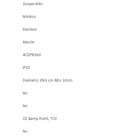
Suspendido
Nórdico
Bamboo
Marrón
ACDPB060
IP20
Diámetro: Ø60 cm Alto: 60cm
No
No
CE &amp; RoHS, TUV
No