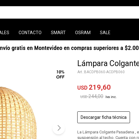
ALES
CONTACTO
SMART
OSRAM
SALE
Lámpara Colgant
BACDPB060-ACDPB060
219,60
USD
244,00
USD
Descargar ficha técnica
La Lámpara Colgante Pasadena , e
suspensión al techo. Cuenta con r