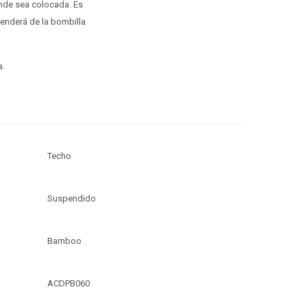
onde sea colocada. Es
penderá de la bombilla
a.
Techo
Suspendido
Bamboo
ACDPB060