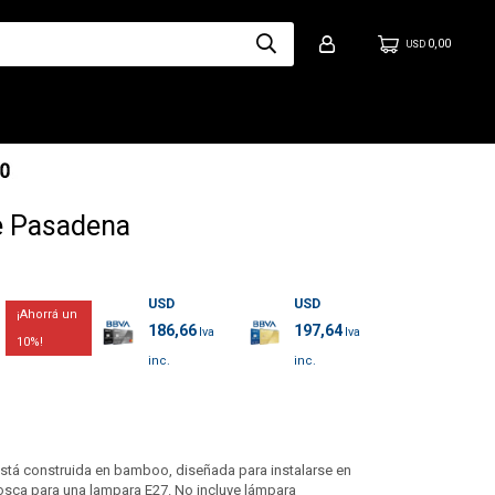
0,00
USD
e Pasadena
USD
USD
186,66
197,64
10
stá construida en bamboo, diseñada para instalarse en
osca para una lampara E27. No incluye lámpara