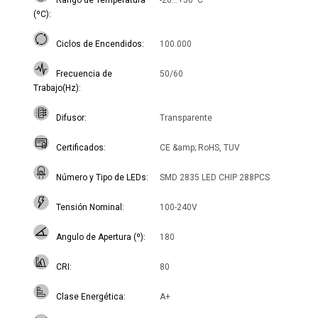
Rango de Temperatura
-20...+50ºC
(ºC)
Ciclos de Encendidos
100.000
Frecuencia de
50/60
Trabajo(Hz)
Difusor
Transparente
Certificados
CE &amp; RoHS, TUV
Número y Tipo de LEDs
SMD 2835 LED CHIP 288PCS
Tensión Nominal
100-240V
Angulo de Apertura (º)
180
CRI
80
Clase Energética
A+