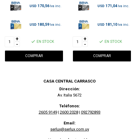
170,56
171,04
USD
USD
180,59
181,10
USD
USD
+
+
EN STOCK
EN STOCK
-
-
CASA CENTRAL CARRASCO
Dirección:
Av. Italia 5672
Teléfonos:
2605 9149
|
2600 2028
|
092792893
Email:
serlux@serlux.com.uy