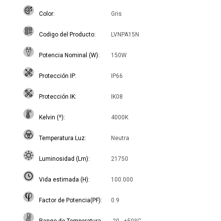
Color
Gris
Codigo del Producto
LVNPA15N
Potencia Nominal (W)
150W
Protección IP
IP66
Protección IK
IK08
Kelvin (º)
4000K
Temperatura Luz
Neutra
Luminosidad (Lm)
21750
Vida estimada (H)
100.000
Factor de Potencia(PF)
0.9