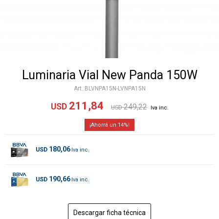
Luminaria Vial New Panda 150W
BLVNPA15N-LVNPA15N
211,84
USD
249,22
USD
14
180,06
USD
190,66
USD
Descargar ficha técnica