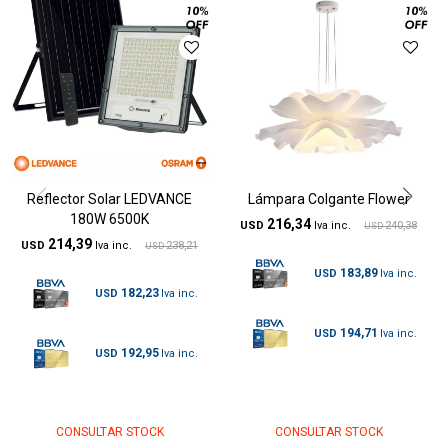
Reflector Solar LEDVANCE
Lámpara Colgante Flower
180W 6500K
216,34
USD
240,38
USD
214,39
USD
238,21
USD
183,89
USD
182,23
USD
194,71
USD
192,95
USD
CONSULTAR STOCK
CONSULTAR STOCK