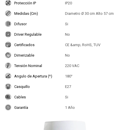
Protección IP
IP20
Medidas (Cm)
Diametro Ø 30 cm Alto 57 cm
Difusor
Si
Driver Regulable
No
Certificados
CE &amp; RoHS, TUV
Dimerizable
No
Tensión Nominal
220 VAC
Angulo de Apertura (º)
180°
Casquillo
E27
Cables
Si
Garantía
1 Año