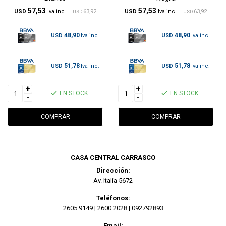
57,53
57,53
USD
63,92
USD
63,92
USD
USD
48,90
48,90
USD
USD
51,78
51,78
USD
USD
+
+
EN STOCK
EN STOCK
-
-
CASA CENTRAL CARRASCO
Dirección:
Av. Italia 5672
Teléfonos:
2605 9149
|
2600 2028
|
092792893
Email: