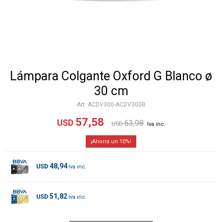
Lámpara Colgante Oxford G Blanco ø
30 cm
ACDV300-ACDV300B
57,58
USD
63,98
USD
10
48,94
USD
51,82
USD