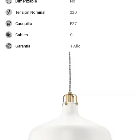
Dimerizable
No
Tensión Nominal
220
Casquillo
E27
Cables
Si
Garantía
1 Año