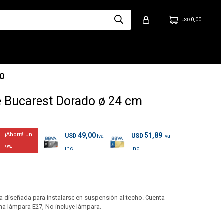
0,00
USD
 Bucarest Dorado ø 24 cm
49,00
51,89
USD
USD
9
 diseñada para instalarse en suspensiòn al techo. Cuenta
una lámpara E27, No incluye lámpara.