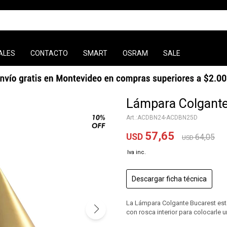
ALES
CONTACTO
SMART
OSRAM
SALE
Lámpara Colgante
ACDBN24-ACDBN25D
57,65
USD
64,05
USD
Descargar ficha técnica
La Lámpara Colgante Bucarest esta
con rosca interior para colocarle 