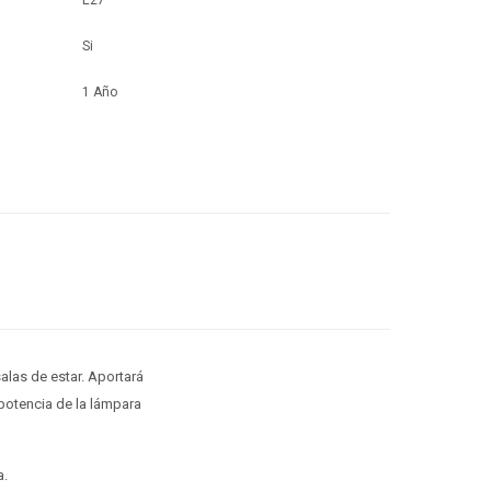
E27
Si
1 Año
alas de estar. Aportará
potencia de la lámpara
a.