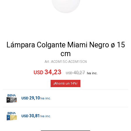
Lámpara Colgante Miami Negro ø 15
cm
ACDM15C-ACDM15CN
34,23
USD
40,27
USD
14
29,10
USD
30,81
USD