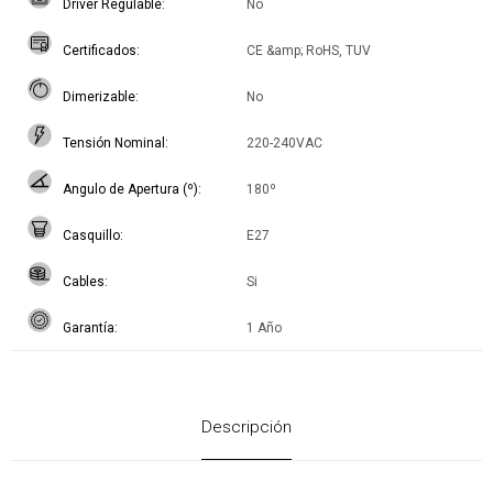
Driver Regulable
No
Certificados
CE &amp; RoHS, TUV
Dimerizable
No
Tensión Nominal
220-240VAC
Angulo de Apertura (º)
180º
Casquillo
E27
Cables
Si
Garantía
1 Año
Descripción