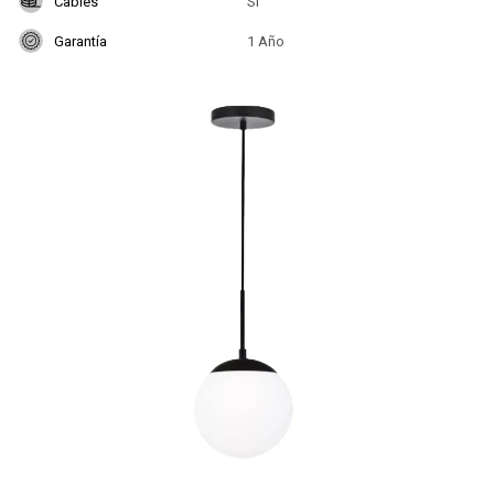
Cables
Si
Garantía
1 Año