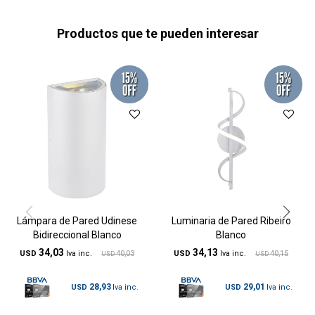
Productos que te pueden interesar
Lámpara de Pared Udinese
Luminaria de Pared Ribeiro
Bidireccional Blanco
Blanco
34,03
34,13
USD
40,03
USD
40,15
USD
USD
28,93
29,01
USD
USD