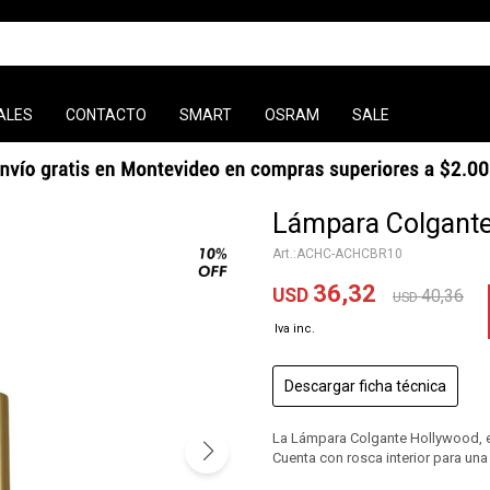
ALES
CONTACTO
SMART
OSRAM
SALE
Lámpara Colgante
ACHC-ACHCBR10
36,32
USD
40,36
USD
Descargar ficha técnica
La Lámpara Colgante Hollywood, es
Cuenta con rosca interior para un