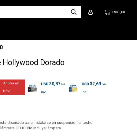
0,00
USD
 Hollywood Dorado
30,87
32,69
USD
USD
10
tá diseñada para instalarse en suspensión al techo.
a lámpara GU10. No incluye lámpara.