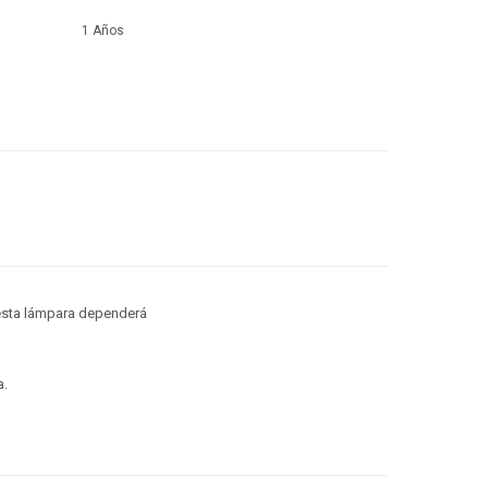
1 Años
 esta lámpara dependerá
a.