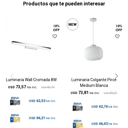
Productos que te pueden interesar
Luminaria Wall Cromada 8W
Luminaria Colgante Pirce
Medium Blanca
73,57
USD
81,74
USD
73,81
USD
82,01
USD
62,53
USD
62,74
USD
66,21
USD
66,43
USD