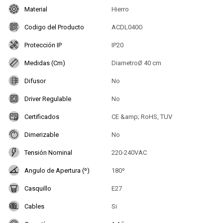
Material
Hierro
Codigo del Producto
ACDL040O
Protección IP
IP20
Medidas (Cm)
DiametroØ 40 cm
Difusor
No
Driver Regulable
No
Certificados
CE &amp; RoHS, TUV
Dimerizable
No
Tensión Nominal
220-240VAC
Angulo de Apertura (º)
180º
Casquillo
E27
Cables
Si