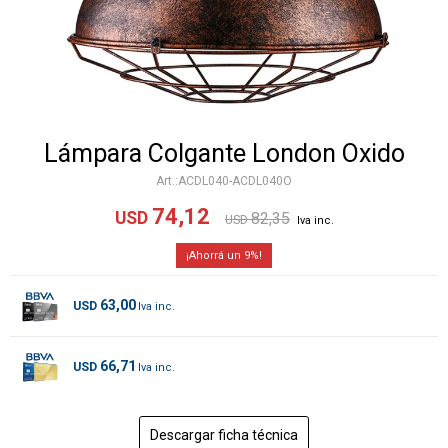
Lámpara Colgante London Oxido
ACDL040-ACDL040O
74,12
USD
82,35
USD
9
63,00
USD
66,71
USD
Descargar ficha técnica