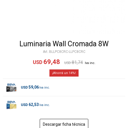
Luminaria Wall Cromada 8W
BLLPC8CRC-LLPC8CRC
69,48
USD
81,74
USD
14
59,06
USD
62,53
USD
Descargar ficha técnica