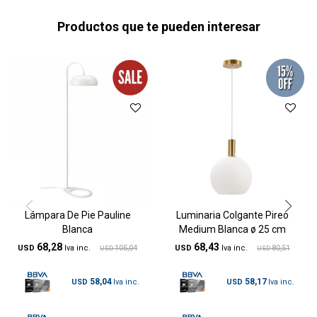
Productos que te pueden interesar
Lámpara De Pie Pauline
Luminaria Colgante Pireo
Blanca
Medium Blanca ø 25 cm
68,28
68,43
USD
105,04
USD
80,51
USD
USD
58,04
58,17
USD
USD