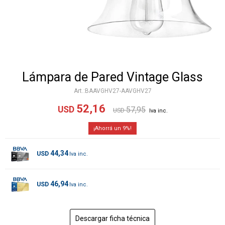
Lámpara de Pared Vintage Glass
BAAVGHV27-AAVGHV27
52,16
USD
57,95
USD
9
44,34
USD
46,94
USD
Descargar ficha técnica