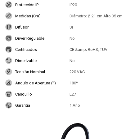
Protección IP
IP20
Medidas (Cm)
Diámetro: Ø 21 cm Alto 35 cm
Difusor
Si
Driver Regulable
No
Certificados
CE &amp; RoHS, TUV
Dimerizable
No
Tensión Nominal
220 VAC
Angulo de Apertura (º)
180º
Casquillo
E27
Garantía
1 Año