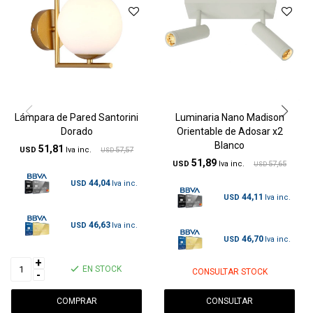
Lámpara de Pared Santorini
Luminaria Nano Madison
Dorado
Orientable de Adosar x2
Blanco
51,81
USD
57,57
USD
51,89
USD
57,65
USD
44,04
USD
44,11
USD
46,63
USD
46,70
USD
+
EN STOCK
CONSULTAR STOCK
-
CONSULTAR