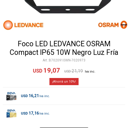
Foco LED LEDVANCE OSRAM
Compact IP65 10W Negro Luz Fría
B7020910WN-7020973
19,07
USD
21,19
USD
10
16,21
USD
17,16
USD