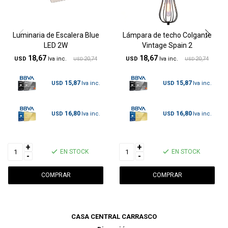
Luminaria de Escalera Blue
Lámpara de techo Colgante
LED 2W
Vintage Spain 2
18,67
18,67
USD
20,74
USD
20,74
USD
USD
15,87
15,87
USD
USD
16,80
16,80
USD
USD
+
+
EN STOCK
EN STOCK
-
-
CASA CENTRAL CARRASCO