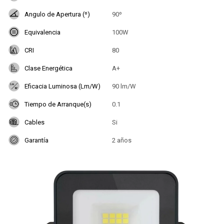
Angulo de Apertura (º)
90º
Equivalencia
100W
CRI
80
Clase Energética
A+
Eficacia Luminosa (Lm/W)
90 lm/W
Tiempo de Arranque(s)
0.1
Cables
Si
Garantía
2 años