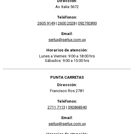
Dirección:
Av. Italia 5672
Teléfonos:
2605 9149
|
2600 2028
|
092792893
Email:
serlux@serlux.com.uy
Horarios de atención:
Lunes a Viernes: 9:00 a 18:00 hrs
Sábados: 9:00 a 15:00 hrs
PUNTA CARRETAS
Dirección:
Francisco Ros 2781
Teléfonos:
2711 7113
|
092868340
Email:
serlux@serlux.com.uy