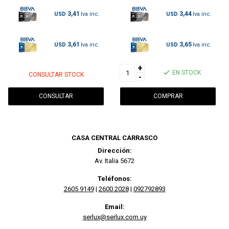
3,41
3,44
USD
USD
3,61
3,65
USD
USD
+
EN STOCK
CONSULTAR STOCK
-
CONSULTAR
CASA CENTRAL CARRASCO
Dirección:
Av. Italia 5672
Teléfonos:
2605 9149
|
2600 2028
|
092792893
Email:
serlux@serlux.com.uy