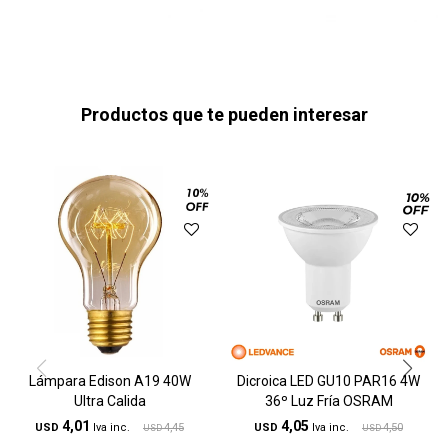
Productos que te pueden interesar
Lámpara Edison A19 40W
Dicroica LED GU10 PAR16 4W
Ultra Calida
36º Luz Fría OSRAM
4,01
4,05
USD
4,45
USD
4,50
USD
USD