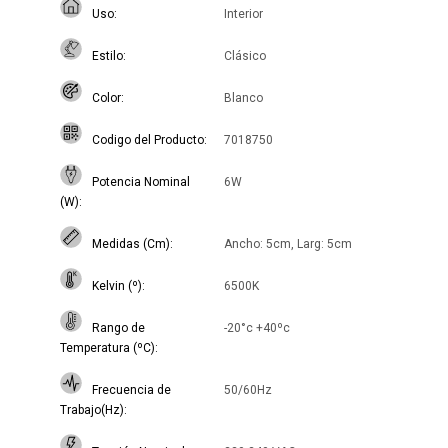
Uso
Interior
Estilo
Clásico
Color
Blanco
Codigo del Producto
7018750
Potencia Nominal
6W
(W)
Medidas (Cm)
Ancho: 5cm, Larg: 5cm
Kelvin (º)
6500K
Rango de
-20°c +40ºc
Temperatura (ºC)
Frecuencia de
50/60Hz
Trabajo(Hz)