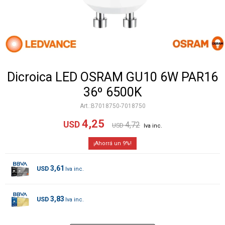
Dicroica LED OSRAM GU10 6W PAR16
36º 6500K
B7018750-7018750
4,25
USD
4,72
USD
9
3,61
USD
3,83
USD