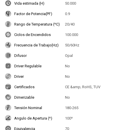
Vida estimada (H)
50.000
Factor de Potencia(PF)
0.9
Rango de Temperatura (ºC)
20/40
Ciclos de Encendidos
100.000
Frecuencia de Trabajo(Hz)
50/60Hz
Difusor
Opal
Driver Regulable
No
Driver
No
Certificados
CE &amp; RoHS, TUV
Dimerizable
No
Tensión Nominal
180-265
Angulo de Apertura (º)
100º
Equivalencia
70