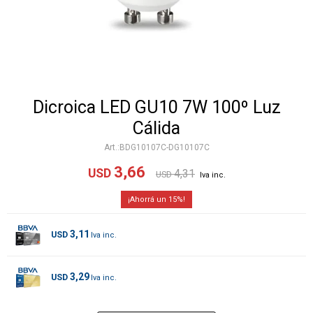
Dicroica LED GU10 7W 100º Luz
Cálida
BDG10107C-DG10107C
3,66
USD
4,31
USD
15
3,11
USD
3,29
USD