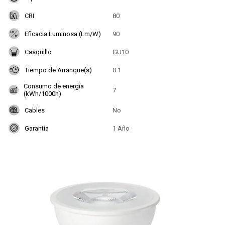
CRI
80
Eficacia Luminosa (Lm/W)
90
Casquillo
GU10
Tiempo de Arranque(s)
0.1
Consumo de energía
7
(kWh/1000h)
Cables
No
Garantía
1 Año