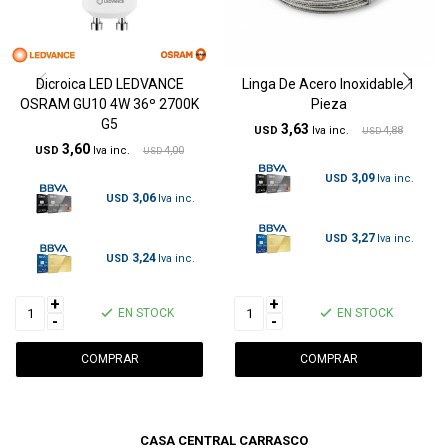
Dicroica LED LEDVANCE
Linga De Acero Inoxidable 1
OSRAM GU10 4W 36º 2700K
Pieza
G5
3,63
USD
4,88
USD
3,60
USD
4,00
USD
3,09
USD
3,06
USD
3,27
USD
3,24
USD
+
+
EN STOCK
EN STOCK
-
-
CASA CENTRAL CARRASCO