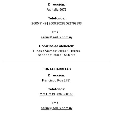
Dirección:
Av. Italia 5672
Teléfonos:
2605 9149
|
2600 2028
|
092792893
Email:
serlux@serlux.com.uy
Horarios de atención:
Lunes a Viernes: 9:00 a 18:00 hrs
Sábados: 9:00 a 15:00 hrs
PUNTA CARRETAS
Dirección:
Francisco Ros 2781
Teléfonos:
2711 7113
|
092868340
Email:
serlux@serlux.com.uy