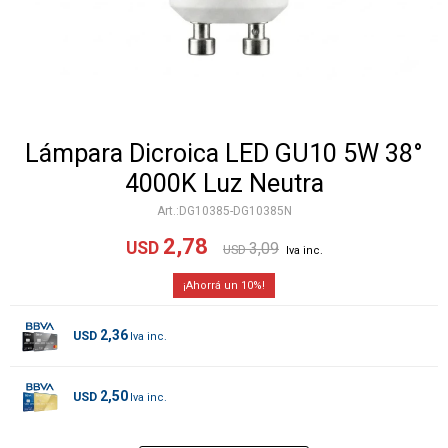
Lámpara Dicroica LED GU10 5W 38°
4000K Luz Neutra
DG10385-DG10385N
2,78
USD
3,09
USD
10
2,36
USD
2,50
USD