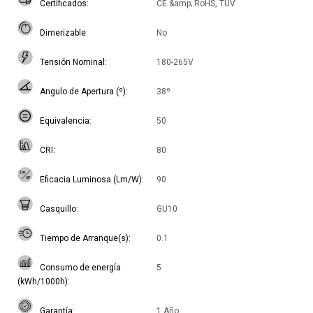
Certificados
CE &amp; RoHS, TUV
Dimerizable
No
Tensión Nominal
180-265V
Angulo de Apertura (º)
38º
Equivalencia
50
CRI
80
Eficacia Luminosa (Lm/W)
90
Casquillo
GU10
Tiempo de Arranque(s)
0.1
Consumo de energía
5
(kWh/1000h)
Garantía
1 Año