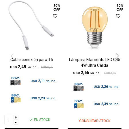
Cable conexión para T5
Lámpara Filamento LED G45
4W Ultra Cálida
2,48
USD
2,75
USD
2,66
USD
3,60
USD
2,11
USD
2,26
USD
2,23
USD
2,39
USD
+
EN STOCK
CONSULTAR STOCK
-