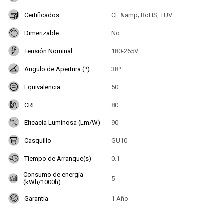
Certificados
CE &amp; RoHS, TUV
Dimerizable
No
Tensión Nominal
180-265V
Angulo de Apertura (º)
38º
Equivalencia
50
CRI
80
Eficacia Luminosa (Lm/W)
90
Casquillo
GU10
Tiempo de Arranque(s)
0.1
Consumo de energía
5
(kWh/1000h)
Garantía
1 Año